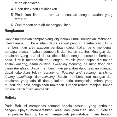
telah disediakan.
Linen tidak perlu dikibaskan.
Pindahkan linen ke tempat pencucian dengan wadah yang
tertutup.
Cuci tangan setelah menangani linen.
Rangkuman
Dapur merupakan tempat yang digunakan untuk mengolah makanan.
Oleh karena itu, kebersihan dapur sangat penting diperhatikan. Untuk
membersihkan area ataupun peralatan dapur, kalian perlu mengenali
berbagai macam bahan pembersih dan bahan saniter. Ruangan dan
peralatan yang ada di dapur dibersihkan dengan prosedur berbeda-
beda. Untuk membersihkan ruangan, teknik yang dapat digunakan
adalah
dusting, damp dusting
,
sweeping mopping
,
brushing floor
, dan
clean the glass
. Untuk membersihkan peralatan dapur secara manual,
dapat dilakukan teknik
scrapping
,
flushing and soaking, washing,
rinsing, sanitizing
, dan
toweling
. Selain membersihkan ruangan dan
peralatan yang ada di dapur, kalian perlu mengelola limbah yang
muncul dari hasil pengolahan makanan. Limbah terbagi menjadi limbah
organik dan limbah anorganik.
Refleksi
Pada Bab ini membahas tentang segala sesuatu yang berkaitan
dengan upaya membersihkan area dan peralatan dapur. Setelah
mempelajari bab ini, kalian memperoleh pengetahuan baru tentang