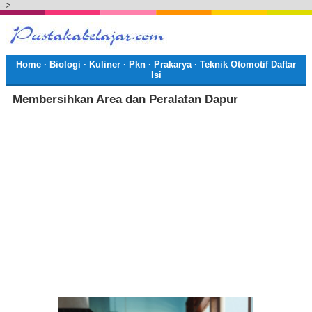
-->
Home
·
Biologi
·
Kuliner
·
Pkn
·
Prakarya
·
Teknik Otomotif
Daftar
Isi
Membersihkan Area dan Peralatan Dapur