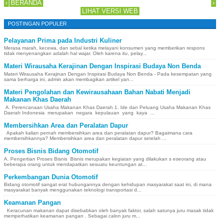
‹
BERANDA
›
LIHAT VERSI WEB
POSTINGAN POPULER
Pelayanan Prima pada Industri Kuliner
Merasa marah, kecewa, dan sebal ketika melayani konsumen yang memberikan respons
tidak menyenangkan adalah hal wajar. Oleh karena itu, pelay...
Materi Wirausaha Kerajinan Dengan Inspirasi Budaya Non Benda
Materi Wirausaha Kerajinan Dengan Inspirasi Budaya Non Benda - Pada kesempatan yang
sama berharga ini, admin akan membagikan artikel yan...
Materi Pengolahan dan Kewirausahaan Bahan Nabati Menjadi
Makanan Khas Daerah
A. Perencanaan Usaha Makanan Khas Daerah 1. Ide dan Peluang Usaha Makanan Khas
Daerah Indonesia merupakan negara kepulauan yang kaya ...
Membersihkan Area dan Peralatan Dapur
Apakah kalian pernah membersihkan area dan peralatan dapur? Bagaimana cara
membersihkannya? Membersihkan area dan peralatan dapur setelah ...
Proses Bisnis Bidang Otomotif
A. Pengertian Proses Bisnis Bisnis merupakan kegiatan yang dilakukan s eseorang atau
beberapa orang untuk mendapatkan sesuatu keuntungan at...
Perkembangan Dunia Otomotif
Bidang otomotif sangat erat hubungannya dengan kehidupan masyarakat saat ini, di mana
masyarakat banyak menggunakan teknologi transportasi d...
Keamanan Pangan
Keracunan makanan dapat disebabkan oleh banyak faktor, salah satunya juru masak tidak
memperhatikan keamanan pangan . Sebagai calon juru m...