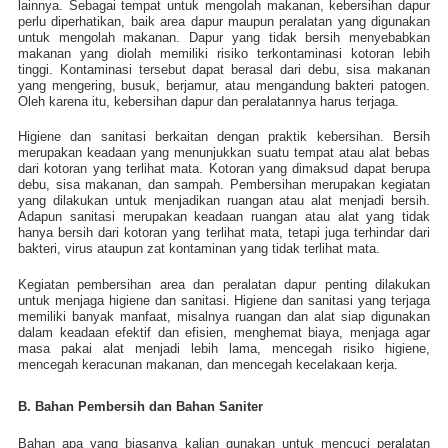
lainnya. Sebagai tempat untuk mengolah makanan, kebersihan dapur
perlu diperhatikan, baik area dapur maupun peralatan yang digunakan
untuk mengolah makanan. Dapur yang tidak bersih menyebabkan
makanan yang diolah memiliki risiko terkontaminasi kotoran lebih
tinggi. Kontaminasi tersebut dapat berasal dari debu, sisa makanan
yang mengering, busuk, berjamur, atau mengandung bakteri patogen.
Oleh karena itu, kebersihan dapur dan peralatannya harus terjaga.
Higiene dan sanitasi berkaitan dengan praktik kebersihan. B
ersih
merupakan keadaan yang menunjukkan suatu tempat atau alat bebas
dari kotoran yang terlihat mata. Kotoran yang dimaksud dapat berupa
debu, sisa makanan, dan sampah. Pembersihan merupakan kegiatan
yang dilakukan untuk menjadikan ruangan atau alat menjadi bersih.
Adapun sanitasi merupakan keadaan ruangan atau alat yang tidak
hanya bersih dari kotoran yang terlihat mata, tetapi juga terhindar dari
bakteri, virus ataupun zat kontaminan yang tidak terlihat mata.
Kegiatan pembersihan area dan peralatan dapur penting dilakukan
untuk menjaga higiene dan sanitasi. Higiene dan sanitasi yang terjaga
memiliki banyak manfaat, misalnya ruangan dan alat siap digunakan
dalam keadaan efektif dan efisien, menghemat biaya, menjaga agar
masa pakai alat menjadi lebih lama,
mencegah risiko higiene,
mencegah keracunan makanan, dan mencegah kecelakaan kerja.
B. Bahan Pembersih dan Bahan Saniter
Bahan apa yang biasanya kalian gunakan untuk mencuci peralatan