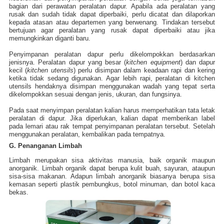
bagian dari perawatan peralatan dapur. Apabila ada peralatan yang
rusak dan sudah tidak dapat diperbaiki, perlu dicatat dan dilaporkan
kepada atasan atau departemen yang berwenang. Tindakan tersebut
bertujuan agar peralatan yang rusak dapat diperbaiki atau jika
memungkinkan diganti baru.
Penyimpanan peralatan dapur perlu dikelompokkan berdasarkan
jenisnya. Peralatan dapur yang besar (
kitchen equipment
) dan dapur
kecil (
kitchen utensils
) perlu disimpan dalam keadaan rapi dan kering
ketika tidak sedang digunakan. Agar lebih rapi, peralatan di kitchen
utensils hendaknya disimpan menggunakan wadah yang tepat serta
dikelompokkan sesuai dengan jenis, ukuran, dan fungsinya.
Pada saat menyimpa
n peralatan kalian harus memperhatikan tata letak
peralatan di dapur. Jika diperlukan, kalian dapat memberikan label
pada lemari atau rak tempat penyimpanan peralatan tersebut. Setelah
menggunakan peralatan, kembalikan pada tempatnya.
G. Penanganan Limbah
Limbah merupakan sisa aktivitas manusia, baik organik maupun
anorganik. Limbah organik dapat berupa kulit buah, say
uran, ataupun
sisa-sisa makanan. Adapun limbah anorganik biasanya berupa sisa
kemasan seperti plastik pembungkus, botol minuman, dan botol kaca
bekas.