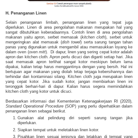
H. Penanganan Linen
Selain penanganan limbah, penanganan linen yang tepat juga
diperlukan. Linen di area pengolahan makanan merupakan hal yang
sangat dibutuhkan keberadaannya. Contoh linen di area pengolahan
makanan yaitu apron, serbet memasak (
kitchen cloth
), serbet untuk
mengeringkan alat memasak (
dish towel
) serta sarung tangan tahan
panas yang digunakan untuk mengambil atau memasukkan loyang ke
dalam oven (
oven mitt
). Di dapur,
linen yang sering cepat kotor adalah
apron dan kitchen cloth. Apron perlu dicuci dan diganti setiap hari. Jika
saat memasak apron terlihat sangat kotor meskipun belum lama
dipakai, kalian tetap harus menggantinya dengan yang bersih. Hal ini
bertujuan agar makanan yang diolah tetap terjaga kebersihannya dan
terhindar dari kontaminasi silang. Kitchen cloth juga merupakan linen
yang cepat kotor. Jika sudah kotor, jangan membiarkan linen ini
teronggok berhari-hari di dapur. Kalian harus segera memindahkan
kitchen cloth yang kotor untuk dicuci.
Berdasarkan informasi dari Kementerian Ketenagakerjaan RI (2020),
Standard Operational Procedure
(SOP) yang perlu diperhatikan dalam
penanganan linen sebagai berikut.
Gunakan alat pelindung diri seperti sarung tangan jika
diperlukan.
Siapkan tempat untuk meletakkan linen kotor.
Pisahkan linen sesuai jenisnya dan letakkan di tempat yang