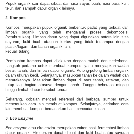
Pupuk organik cair dapat dibuat dari sisa sayur, buah, nasi basi, kulit
telur, dan sampah dapur organik lainnya.
2. Kompos
Kompos merupakan pupuk organik berbentuk padat yang terbuat dari
limbah organik yang telah mengalami proses dekomposisi
(pembusukan). Limbah dapur yang dapat digunakan antara lain sisa
sayuran, kulit buah ataupun kertas yang tidak tercampur dengan
plastik/logam, dan bahan organik lain,
kecuali tulang.
Pembuatan kompos dapat dilakukan dengan mudah dan sederhana.
Langkah pertama untuk membuat kompos, yaitu menyiapkan wadah
besar, tanah, dan limbah dapur organik. Potong-potong limbah organik
dalam ukuran kecil. Selanjutnya, masukkan tanah ke dalam wadah dan
meratakannya. Masukkan limbah dapur di atas tanah, ratakan, dan
tutup lagi bagian atasnya dengan tanah. Tunggu beberapa minggu
hingga limbah dapur tersebut terurai.
Sekarang, cobalah mencari referensi dari berbagai sumber untuk
menemukan cara lain membuat kompos. Selanjutnya, ceritakan cara
lain membuat kompos berdasarkan hasil pencarian kalian.
3.
Eco Enzyme
Eco enzyme
atau eko enzim merupakan cairan hasil fermentasi limbah
dapur organik. Eko enzim dapat dibuat dari kulit buah atau sayuran