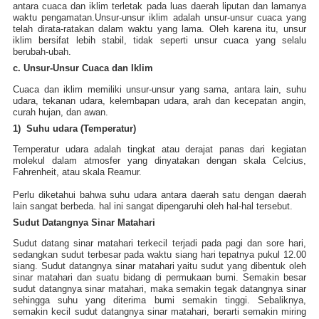
antara cuaca dan iklim terletak pada luas daerah liputan dan lamanya
waktu pengamatan.Unsur-unsur iklim adalah unsur-unsur cuaca yang
telah dirata-ratakan dalam waktu yang lama. Oleh karena itu, unsur
iklim bersifat lebih stabil, tidak seperti unsur cuaca yang selalu
berubah-ubah.
c. Unsur-Unsur Cuaca dan Iklim
Cuaca dan iklim memiliki unsur-unsur yang sama, antara lain, suhu
udara, tekanan udara, kelembapan udara, arah dan kecepatan angin,
curah hujan, dan awan.
1) Suhu udara (Temperatur)
Temperatur udara adalah tingkat atau derajat panas dari kegiatan
molekul dalam atmosfer yang dinyatakan dengan skala Celcius,
Fahrenheit, atau skala Reamur.
Perlu diketahui bahwa suhu udara antara daerah satu dengan daerah
lain sangat berbeda. hal ini sangat dipengaruhi oleh hal-hal tersebut.
Sudut Datangnya Sinar Matahari
Sudut datang sinar matahari terkecil terjadi pada pagi dan sore hari,
sedangkan sudut terbesar pada waktu siang hari tepatnya pukul 12.00
siang. Sudut datangnya sinar matahari yaitu sudut yang dibentuk oleh
sinar matahari dan suatu bidang di permukaan bumi. Semakin besar
sudut datangnya sinar matahari, maka semakin tegak datangnya sinar
sehingga suhu yang diterima bumi semakin tinggi. Sebaliknya,
semakin kecil sudut datangnya sinar matahari, berarti semakin miring