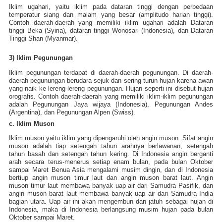
Iklim ugahari, yaitu iklim pada dataran tinggi dengan perbedaan
temperatur siang dan malam yang besar (amplitudo harian tinggi).
Contoh daerah-daerah yang memiliki iklim ugahari adalah Dataran
tinggi Beka (Syiria), dataran tinggi Wonosari (Indonesia), dan Dataran
Tinggi Shan (Myanmar).
3) Iklim Pegunungan
Iklim pegunungan terdapat di daerah-daerah pegunungan. Di daerah-
daerah pegunungan berudara sejuk dan sering turun hujan karena awan
yang naik ke lereng-lereng pegunungan. Hujan seperti ini disebut hujan
orografis. Contoh daerah-daerah yang memiliki iklim-iklim pegunungan
adalah Pegunungan Jaya wijaya (Indonesia), Pegunungan Andes
(Argentina), dan Pegunungan Alpen (Swiss).
c. Iklim Muson
Iklim muson yaitu iklim yang dipengaruhi oleh angin muson. Sifat angin
muson adalah tiap setengah tahun arahnya berlawanan, setengah
tahun basah dan setengah tahun kering. Di Indonesia angin berganti
arah secara terus-menerus setiap enam bulan, pada bulan Oktober
sampai Maret Benua Asia mengalami musim dingin, dan di Indonesia
bertiup angin muson timur laut dan angin muson barat laut. Angin
muson timur laut membawa banyak uap air dari Samudra Pasifik, dan
angin muson barat laut membawa banyak uap air dari Samudra India
bagian utara. Uap air ini akan mengembun dan jatuh sebagai hujan di
Indonesia, maka di Indonesia berlangsung musim hujan pada bulan
Oktober sampai Maret.