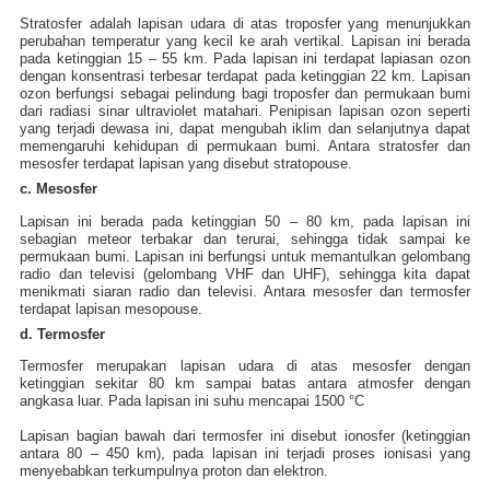
Stratosfer adalah lapisan udara di atas troposfer yang menunjukkan
perubahan temperatur yang kecil ke arah vertikal. Lapisan ini berada
pada ketinggian 15 – 55 km. Pada lapisan ini terdapat lapiasan ozon
dengan konsentrasi terbesar terdapat pada ketinggian 22 km. Lapisan
ozon berfungsi sebagai pelindung bagi troposfer dan permukaan bumi
dari radiasi sinar ultraviolet matahari. Penipisan lapisan ozon seperti
yang terjadi dewasa ini, dapat mengubah iklim dan selanjutnya dapat
memengaruhi kehidupan di permukaan bumi. Antara stratosfer dan
mesosfer terdapat lapisan yang disebut stratopouse.
c. Mesosfer
Lapisan ini berada pada ketinggian 50 – 80 km, pada lapisan ini
sebagian meteor terbakar dan terurai, sehingga tidak sampai ke
permukaan bumi. Lapisan ini berfungsi untuk memantulkan gelombang
radio dan televisi (gelombang VHF dan UHF), sehingga kita dapat
menikmati siaran radio dan televisi. Antara mesosfer dan termosfer
terdapat lapisan mesopouse.
d. Termosfer
Termosfer merupakan lapisan udara di atas mesosfer dengan
ketinggian sekitar 80 km sampai batas antara atmosfer dengan
angkasa luar. Pada lapisan ini suhu mencapai 1500 °C
Lapisan bagian bawah dari termosfer ini disebut ionosfer (ketinggian
antara 80 – 450 km), pada lapisan ini terjadi proses ionisasi yang
menyebabkan terkumpulnya proton dan elektron.