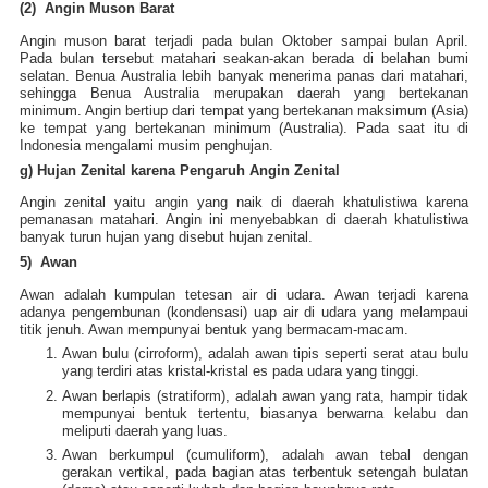
(2) Angin Muson Barat
Angin muson barat terjadi pada bulan Oktober sampai bulan April.
Pada bulan tersebut matahari seakan-akan berada di belahan bumi
selatan. Benua Australia lebih banyak menerima panas dari matahari,
sehingga Benua Australia merupakan daerah yang bertekanan
minimum. Angin bertiup dari tempat yang bertekanan maksimum (Asia)
ke tempat yang bertekanan minimum (Australia). Pada saat itu di
Indonesia mengalami musim penghujan.
g) Hujan Zenital karena Pengaruh Angin Zenital
Angin zenital yaitu angin yang naik di daerah khatulistiwa karena
pemanasan matahari. Angin ini menyebabkan di daerah khatulistiwa
banyak turun hujan yang disebut hujan zenital.
5) Awan
Awan adalah kumpulan tetesan air di udara. Awan terjadi karena
adanya pengembunan (kondensasi) uap air di udara yang melampaui
titik jenuh. Awan mempunyai bentuk yang bermacam-macam.
Awan bulu (cirroform), adalah awan tipis seperti serat atau bulu
yang terdiri atas kristal-kristal es pada udara yang tinggi.
Awan berlapis (stratiform), adalah awan yang rata, hampir tidak
mempunyai bentuk tertentu, biasanya berwarna kelabu dan
meliputi daerah yang luas.
Awan berkumpul (cumuliform), adalah awan tebal dengan
gerakan vertikal, pada bagian atas terbentuk setengah bulatan