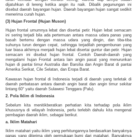
dijatuhkan di lereng ketika angin itu naik. Dibalik pegunungan ini
disebut daerah bayangan hujan. Daerah bayangan hujan sangat sedikit
menerima curah hujan.
(3) Hujan Frontal (Hujan Muson)
Hujan frontal umumnya lebat dan disertai petir. Hujan lebat semacam
ini sering terjadi bila ada pertemuan antara massa udara panas yang
basah bertemu dengan massa udara yang dingin, dan tiba-tiba
suhunya turun dengan cepat, sehingga terjadilah pengembunan yang
luar biasa akhirnya menjadi hujan lebat disertai guntur dan petir. Hujan
semacam ini disebut hujan frontal. Contoh Daerah-daerah yang
mengalami hujan Frontal antara lain angin pasat yang menurunkan
hujan di pantai timur Australia dan Barsilia dan Angin Barat di pantai
Amerika Serikat, Cile Selatan, dan Eropa Barat.
Kawasan hujan frontal di Indonesia terjadi di daerah yang terletak di
daerah perbatasan antara daerah angin barat dan angin timur sekitar
lintang 60° yaitu daerah Sulawesi Tenggara (Palu).
2. Pola Iklim di Indonesia
Sebelum kita menitikberatkan perhatian kita terhadap pola iklim
khususnya di wilayah Indonesia, perlu terlebih dahulu kita mengenal
pembagian daerah iklim, sebagai berikut.
a. Iklim Matahari
Iklim matahari yaitu iklim yang perhitungannya berdasarkan banyaknya
panas yang diterima oleh permukaan bumi dari matahari. Banyaknya