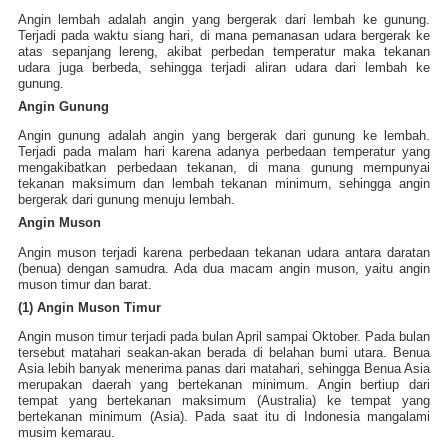
Angin lembah adalah angin yang bergerak dari lembah ke gunung.
Terjadi pada waktu siang hari, di mana pemanasan udara bergerak ke
atas sepanjang lereng, akibat perbedan temperatur maka tekanan
udara juga berbeda, sehingga terjadi aliran udara dari lembah ke
gunung.
Angin Gunung
Angin gunung adalah angin yang bergerak dari gunung ke lembah.
Terjadi pada malam hari karena adanya perbedaan temperatur yang
mengakibatkan perbedaan tekanan, di mana gunung mempunyai
tekanan maksimum dan lembah tekanan minimum, sehingga angin
bergerak dari gunung menuju lembah.
Angin Muson
Angin muson terjadi karena perbedaan tekanan udara antara daratan
(benua) dengan samudra. Ada dua macam angin muson, yaitu angin
muson timur dan barat.
(1) Angin Muson Timur
Angin muson timur terjadi pada bulan April sampai Oktober. Pada bulan
tersebut matahari seakan-akan berada di belahan bumi utara. Benua
Asia lebih banyak menerima panas dari matahari, sehingga Benua Asia
merupakan daerah yang bertekanan minimum. Angin bertiup dari
tempat yang bertekanan maksimum (Australia) ke tempat yang
bertekanan minimum (Asia). Pada saat itu di Indonesia mangalami
musim kemarau.