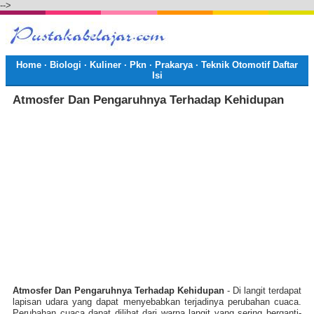
-->
Home
·
Biologi
·
Kuliner
·
Pkn
·
Prakarya
·
Teknik Otomotif
Daftar
Isi
Atmosfer Dan Pengaruhnya Terhadap Kehidupan
Atmosfer Dan Pengaruhnya Terhadap Kehidupan
- Di langit terdapat
lapisan udara yang dapat menyebabkan terjadinya perubahan cuaca.
Perubahan cuaca dapat dilihat dari warna langit yang sering berganti-