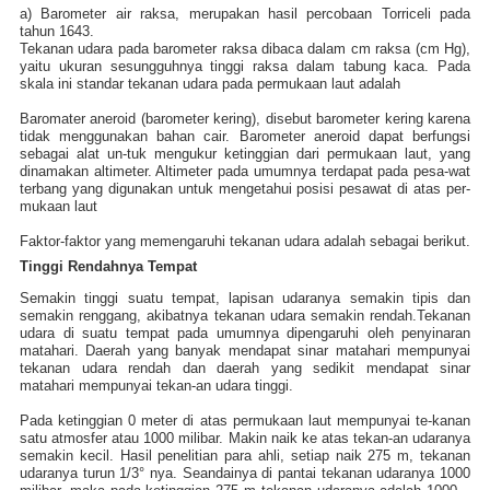
a) Barometer air raksa, merupakan hasil
percobaan Torriceli pada
tahun 1643.
Tekanan udara pada barometer raksa dibaca dalam cm raksa (cm Hg),
yaitu ukuran sesungguhnya tinggi raksa dalam tabung kaca. Pada
skala ini standar tekanan udara pada permukaan laut adalah
Baromater aneroid (barometer kering), disebut barometer kering karena
tidak menggunakan bahan cair. Barometer aneroid dapat berfungsi
sebagai alat un-tuk mengukur ketinggian dari permukaan laut, yang
dinamakan altimeter. Altimeter pada umumnya terdapat pada pesa-wat
terbang yang digunakan untuk mengetahui posisi pesawat di atas per-
mukaan laut
Faktor-faktor yang memengaruhi tekanan udara adalah sebagai berikut.
Tinggi Rendahnya Tempat
Semakin tinggi suatu tempat, lapisan udaranya semakin tipis dan
semakin renggang, akibatnya tekanan udara semakin rendah.Tekanan
udara di suatu tempat pada umumnya dipengaruhi oleh penyinaran
matahari. Daerah yang banyak mendapat sinar matahari mempunyai
tekanan udara rendah dan daerah yang sedikit mendapat sinar
matahari mempunyai tekan-an udara tinggi.
Pada ketinggian 0 meter di atas permukaan laut mempunyai te-kanan
satu atmosfer atau 1000 milibar. Makin naik ke atas tekan-an udaranya
semakin kecil. Hasil penelitian para ahli, setiap naik 275 m, tekanan
udaranya turun 1/3° nya. Seandainya di pantai tekanan udaranya 1000