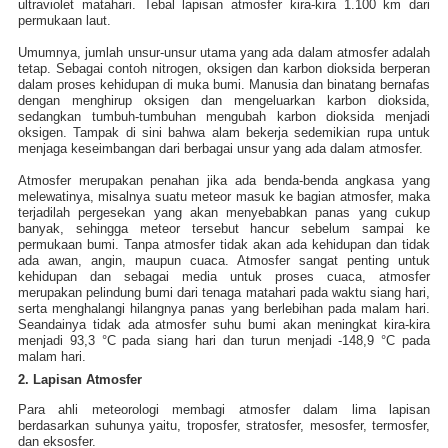
ultraviolet matahari. Tebal lapisan atmosfer kira-kira 1.100 km dari
permukaan laut.
Umumnya, jumlah unsur-unsur utama yang ada dalam atmosfer adalah
tetap. Sebagai contoh nitrogen, oksigen dan karbon dioksida berperan
dalam proses kehidupan di muka bumi. Manusia dan binatang bernafas
dengan menghirup oksigen dan mengeluarkan karbon dioksida,
sedangkan tumbuh-tumbuhan mengubah karbon dioksida menjadi
oksigen. Tampak di sini bahwa alam bekerja sedemikian rupa untuk
menjaga keseimbangan dari berbagai unsur yang ada dalam atmosfer.
Atmosfer merupakan penahan jika ada benda-benda angkasa yang
melewatinya, misalnya suatu meteor masuk ke bagian atmosfer, maka
terjadilah pergesekan yang akan menyebabkan panas yang cukup
banyak, sehingga meteor tersebut hancur sebelum sampai ke
permukaan bumi. Tanpa atmosfer tidak akan ada kehidupan dan tidak
ada awan, angin, maupun cuaca. Atmosfer sangat penting untuk
kehidupan dan sebagai media untuk proses cuaca, atmosfer
merupakan pelindung bumi dari tenaga matahari pada waktu siang hari,
serta menghalangi hilangnya panas yang berlebihan pada malam hari.
Seandainya tidak ada atmosfer suhu bumi akan meningkat kira-kira
menjadi 93,3 °C pada siang hari dan turun menjadi -148,9 °C pada
malam hari.
2. Lapisan Atmosfer
Para ahli meteorologi membagi atmosfer dalam lima lapisan
berdasarkan suhunya yaitu, troposfer, stratosfer, mesosfer, termosfer,
dan eksosfer.