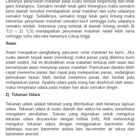
Lamanya penyinaran matahari pada suatu tempat tergantung dari letak
garis lintangnya. Semakin rendah letak garis lintangnya maka semakin
lama daerah tersebut mendapatkan sinar matahari dan suhu udaranya
semakin tinggi. Sebaliknya, semakin tinggi letak garis lintang maka
intensitas penyinaran matahari semakin kecil sehingga suhu udaranya
semakin rendah. Indonesia yang terletak di daerah lintang rendah (6
°LU – 11 °LS) mendapatkan penyinaran matahari relatif lebih lama
sehingga suhu rata-rata hariannya cukup tinggi.
Awan
Awan merupakan penghalang pancaran sinar matahari ke bumi. Jika
suatu daerah terjadi awan (mendung) maka panas yang diterima bumi
relatif sedikit, hal ini disebabkan sinar matahari tertutup oleh awan dan
kemampuan awan menyerap panas matahari. Permukaan daratan lebih
cepat menerima panas dan cepat pula melepaskan panas, sedangkan
permukaan lautan lebih lambat menerima panas dan lambat pula
melepaskan panas. Apabila udara pada siang hari diselimuti oleh awan,
maka temperatur udara pada malam hari akan semakin dingin.
2) Tekanan Udara
Tekanan udara adalah tekanan yang ditimbulkan oleh beratnya lapisan
udara. Tekanan udara di suatu daerah dari waktu ke waktu senantiasa
mengalami perubahan. Satuan yang digunakan untuk mengukur
tekanan udara dinyata-kan dengan milibar (mb). Ahli meteorologi
mengukur tekanan udara dengan menggunakan barometer. Ada
beberapa macam barometer antara lain, ba-rometer air raksa dan
barometer aneroid.