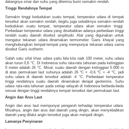
datangnya sinar dan suhu yang diterima bumi semakin rendah.
Tinggi Rendahnya Tempat
Semakin tinggi kedudukan suatu tempat, temperatur udara di tempat
tersebut akan semakin rendah, begitu juga sebaliknya semakin rendah
kedudukan suatu tempat, temperatur udara akan semakin tinggi.
Perbedaan temperatur udara yang disebabkan adanya perbedaan tinggi
rendah suatu daerah disebut amplitudo. Alat yang digunakan untuk
mengatur tekanan udara dinamakan termometer. Garis khayal yang
menghubungkan tempat-tempat yang mempunyai tekanan udara sama
disebut Garis isotherm.
Salah satu sifat khas udara yaitu bila kita naik 100 meter, suhu udara
akan turun 0,6 °C. Di Indonesia suhu rata-rata tahunan pada ketinggian
0 meter adalah 26 °C. Misal, suatu daerah dengan ketinggian 5.000 m
di atas permukaan laut suhunya adalah 26 °C × -0,6 °C = -4 °C, jadi
suhu udara di daerah tersebut adalah -4 °C. Perbedaan temperatur
tinggi rendahnya suatu daerah dinamakan derajat geotermis. Suhu
udara rata-rata tahunan pada setiap wilayah di Indonesia berbeda-beda
sesuai dengan tinggi rendahnya tempat tersebut dari permukaan laut.
Angin dan Arus Laut
Angin dan arus laut mempunyai pengaruh terhadap temperatur udara.
Misalnya, angin dan arus dari daerah yang dingin, akan menyebabkan
daerah yang dilalui angin tersebut juga akan menjadi dingin.
Lamanya Penyinaran