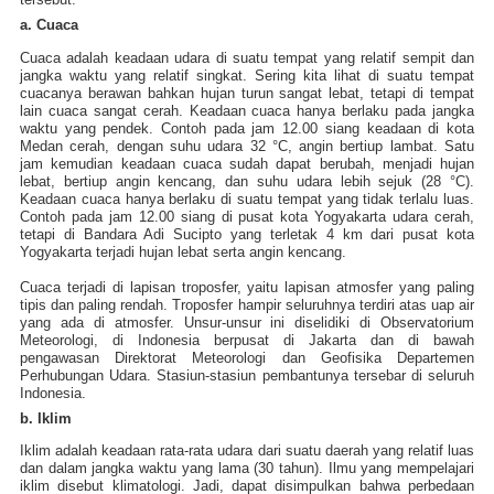
a. Cuaca
Cuaca adalah keadaan udara di suatu tempat yang relatif sempit dan
jangka waktu yang relatif singkat. Sering kita lihat di suatu tempat
cuacanya berawan bahkan hujan turun sangat lebat, tetapi di tempat
lain cuaca sangat cerah. Keadaan cuaca hanya berlaku pada jangka
waktu yang pendek. Contoh pada jam 12.00 siang keadaan di kota
Medan cerah, dengan suhu udara 32 °C, angin bertiup lambat. Satu
jam kemudian keadaan cuaca sudah dapat berubah, menjadi hujan
lebat, bertiup angin kencang, dan suhu udara lebih sejuk (28 °C).
Keadaan cuaca hanya berlaku di suatu tempat yang tidak terlalu luas.
Contoh pada jam 12.00 siang di pusat kota Yogyakarta udara cerah,
tetapi di Bandara Adi Sucipto yang terletak 4 km dari pusat kota
Yogyakarta terjadi hujan lebat serta angin kencang.
Cuaca terjadi di lapisan troposfer, yaitu lapisan atmosfer yang paling
tipis dan paling rendah. Troposfer hampir seluruhnya terdiri atas uap air
yang ada di atmosfer. Unsur-unsur ini diselidiki di Observatorium
Meteorologi, di Indonesia berpusat di Jakarta dan di bawah
pengawasan Direktorat Meteorologi dan Geofisika Departemen
Perhubungan Udara. Stasiun-stasiun pembantunya tersebar di seluruh
Indonesia.
b. Iklim
Iklim adalah keadaan rata-rata udara dari suatu daerah yang relatif luas
dan dalam jangka waktu yang lama (30 tahun). Ilmu yang mempelajari
iklim disebut klimatologi. Jadi, dapat disimpulkan bahwa perbedaan