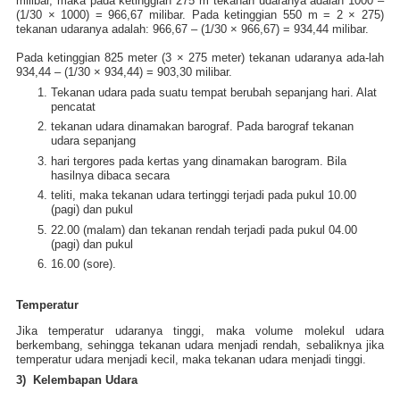
milibar, maka pada ketinggian 275 m tekanan udaranya adalah 1000 –
(1/30 × 1000) = 966,67 milibar. Pada ketinggian 550 m = 2 × 275)
tekanan udaranya adalah: 966,67 – (1/30 × 966,67) = 934,44 milibar.
Pada ketinggian 825 meter (3 × 275 meter) tekanan udaranya ada-lah
934,44 – (1/30 × 934,44) = 903,30 milibar.
Tekanan udara pada suatu tempat berubah sepanjang hari. Alat
pencatat
tekanan udara dinamakan barograf. Pada barograf tekanan
udara sepanjang
hari tergores pada kertas yang dinamakan barogram. Bila
hasilnya dibaca secara
teliti, maka tekanan udara tertinggi terjadi pada pukul 10.00
(pagi) dan pukul
22.00 (malam) dan tekanan rendah terjadi pada pukul 04.00
(pagi) dan pukul
16.00 (sore).
Temperatur
Jika temperatur udaranya tinggi, maka volume molekul udara
berkembang, sehingga tekanan udara menjadi rendah, sebaliknya jika
temperatur udara menjadi kecil, maka tekanan udara menjadi tinggi.
3) Kelembapan Udara