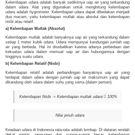
Kelembapan udara adalah banyak sedikitnya uap air yang terkandung
dalam udara. Alat yang digunakan untuk menghitung kelembapan
udara adalah hygrometer. Kelembapan udara dapat dibedakan menjadi
dua macam, yaitu kelembapan mutlak atau absolut dan kelembapan
nisbi atau relatif.
a) Kelembapan Mutlak (Absolut)
Kelembapan mutlak adalah banyaknya uap air yang terkandung dalam
setiap 1 meter kubik udara. Udara mempunyai kandungan jumlah uap
air yang berbeda. Hal ini disebabkan karena adanya perbedaan dari
kekuatan udara dalam memuat uap air dan hubungannya dengan
tingginya suatu udara.
b) Kelembapan Relatif (Nisbi)
Kelembapan relatif adalah perbandingan banyaknya uap air yang
terdapat dalam udara dengan jumlah uap air maksimum yang dapat
dikandung oleh udara dalam suhu yang sama (dalam persen).
Kelembapan Nisbi = Kelembapan mutlak udara
 100%
Nilai jenuh udara
Keadaan udara di Indonesia rata-rata adalah lembap. Di dataran rendah
dekat pantai, rawa-rawa dan sungai-sungai besar, kelembapan