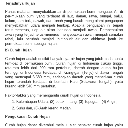
Terjadinya Hujan
Panas matahari menyebabkan air di permukaan bumi menguap. Air di
per-mukaan bumi yang terdapat di laut, danau, rawa, sungai, salju,
kolam, tam-bak, sawah, dan tanah yang basah meng-alami penguapan
menyebabkan udara menjadi lembap. Apabila penguapan ini terjadi
terus-menerus, uap air akan berubah menjadi awan. Pembentukan
awan yang terjadi terus-menerus menyebabkan awan menjadi semakin
tebal, lalu berubah menjadi butir-butir air dan akhirnya jatuh ke
permukaan bumi sebagai hujan.
b) Curah Hujan
Curah hujan adalah sedikit banyak-nya air hujan yang jatuh pada suatu
tem-pat di permukaan bumi. Curah hujan di Indonesia cukup tinggi,
rata-rata lebih dari 200 mm pertahun, daerah dengan curah hu-jan
tertinggi di Indonesia terdapat di Krang-gan (Tenjo) di Jawa Tengah
yang mencapai 6.680 mm, sedangkan daerah yang meneri-ma curah
hujan terendah terdapat di Lembah Palu (Sulawesi Tengah), yaitu
kurang lebih 546 mm pertahun.
Faktor-faktor yang memengaruhi curah hujan di Indonesia.
Kelembapan Udara, (2) Letak lintang, (3) Topografi, (4) Angin,
Suhu dan, (6) Arah lereng Medan.
Pengukuran Curah Hujan
Curah hujan dapat diketahui melalui alat penakar curah hujan yaitu