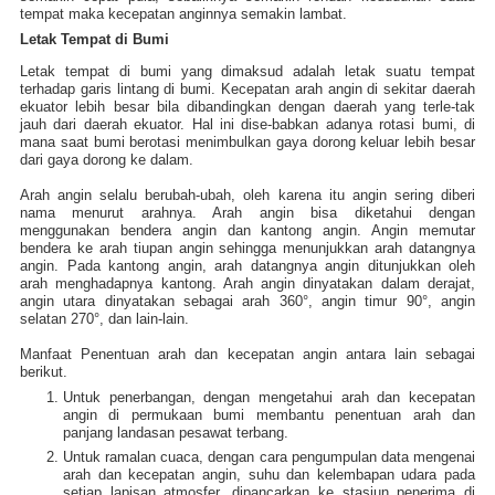
tempat maka kecepatan anginnya semakin lambat.
Letak Tempat di Bumi
Letak tempat di bumi yang dimaksud adalah letak suatu tempat
terhadap garis lintang di bumi. Kecepatan arah angin di sekitar daerah
ekuator lebih besar bila dibandingkan dengan daerah yang terle-tak
jauh dari daerah ekuator. Hal ini dise-babkan adanya rotasi bumi, di
mana saat bumi berotasi menimbulkan gaya dorong keluar lebih besar
dari gaya dorong ke dalam.
Arah angin selalu berubah-ubah, oleh karena itu angin sering diberi
nama menurut arahnya. Arah angin bisa diketahui dengan
menggunakan bendera angin dan kantong angin. Angin memutar
bendera ke arah tiupan angin sehingga menunjukkan arah datangnya
angin. Pada kantong angin, arah datangnya angin ditunjukkan oleh
arah menghadapnya kantong. Arah angin dinyatakan dalam derajat,
angin utara dinyatakan sebagai arah 360°, angin timur 90°, angin
selatan 270°, dan lain-lain.
Manfaat Penentuan arah dan kecepatan angin antara lain sebagai
berikut.
Untuk penerbangan, dengan mengetahui arah dan kecepatan
angin di permukaan bumi membantu penentuan arah dan
panjang landasan pesawat terbang.
Untuk ramalan cuaca, dengan cara pengumpulan data mengenai
arah dan kecepatan angin, suhu dan kelembapan udara pada
setiap lapisan atmosfer, dipancarkan ke stasiun penerima di