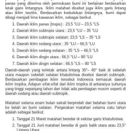
panas yang diterima oleh permukaan bumi ini berlainan berdasarkan
letak garis lintangnya. Iklim matahari disebut juga iklim garis lintang
atau iklim teoritis. Berdasarkan kedudukan lintangnya, bumi dapat
dibagi menjadi lima kawasan iklim, sebagai berikut.
Daerah iklim panas (tropis)
: 23,5 °LU – 23,5 °LS
Daerah iklim subtropis utara
: 23,5 °LU – 35 °LU
Daerah iklim subtropis selatan: 23,5 °LS – 35 °LS
Daerah iklim sedang utara
: 35 °LU – 66,5 °LU
Daerah iklim sedang selatan
: 35 °LS – 66,5 °LS
Daerah iklim dingin utara
: 66,5 °LU – 90 °LU
Daerah iklim dingin selatan
: 66,5 °LS – 90 °LS
Daerah-daerah yang terletak antara lintang 30°– 40° baik di sebelah
utara maupun sebelah selatan khatulistiwa disebut daerah subtropik.
Berdasarkan pembagian iklim tersebut Indonesia termasuk daerah
iklim tropika. Adapun sifat-sifat dari iklim tropika di antaranya suhunya
yang tinggi sepanjang tahun dan tidak ada pembagian musim seperti di
daerah sedang atau daerah subtropik.
Matahari selama enam bulan sekali berpindah dari belahan bumi utara
ke belah an bumi selatan. Pergerakan matahari selama satu tahun
adalah sebagai berikut.
Tanggal 21 Maret matahari beredar di sekitar garis khatulistiwa.
Tanggal 21 Juni matahari beredar di garis balik utara atau 23,5°
Lintang Utara.