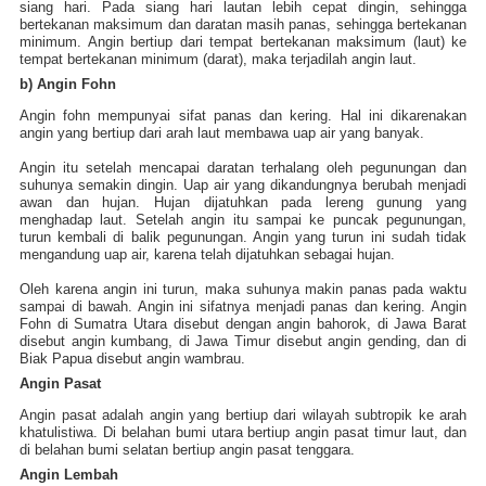
siang hari. Pada siang hari lautan lebih cepat dingin, sehingga
bertekanan maksimum dan daratan masih panas, sehingga bertekanan
minimum. Angin bertiup dari tempat bertekanan maksimum (laut) ke
tempat bertekanan minimum (darat), maka terjadilah angin laut.
b) Angin Fohn
Angin fohn mempunyai sifat panas dan kering. Hal ini dikarenakan
angin yang bertiup dari arah laut membawa uap air yang banyak.
Angin itu setelah mencapai daratan terhalang oleh pegunungan dan
suhunya semakin dingin. Uap air yang dikandungnya berubah menjadi
awan dan hujan. Hujan dijatuhkan pada lereng gunung yang
menghadap laut. Setelah angin itu sampai ke puncak pegunungan,
turun kembali di balik pegunungan. Angin yang turun ini sudah tidak
mengandung uap air, karena telah dijatuhkan sebagai hujan.
Oleh karena angin ini turun, maka suhunya makin panas pada waktu
sampai di bawah. Angin ini sifatnya menjadi panas dan kering. Angin
Fohn di Sumatra Utara disebut dengan angin bahorok, di Jawa Barat
disebut
angin kumbang, di Jawa Timur disebut angin gending, dan di
Biak Papua disebut angin wambrau.
Angin Pasat
Angin pasat adalah angin yang bertiup dari wilayah subtropik ke arah
khatulistiwa. Di belahan bumi utara bertiup angin pasat timur laut, dan
di belahan bumi selatan bertiup angin pasat tenggara.
Angin Lembah