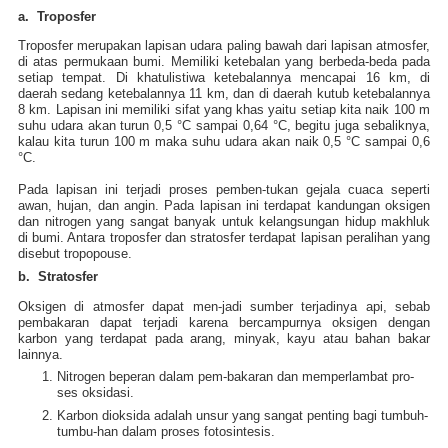
a. Troposfer
Troposfer merupakan lapisan udara paling bawah dari lapisan atmosfer,
di atas permukaan bumi. Memiliki ketebalan yang berbeda-beda pada
setiap tempat. Di khatulistiwa ketebalannya mencapai 16 km, di
daerah sedang ketebalannya 11 km, dan di daerah kutub ketebalannya
8 km. Lapisan ini memiliki sifat yang khas yaitu setiap kita naik 100 m
suhu udara akan turun 0,5 °C sampai 0,64 °C, begitu juga sebaliknya,
kalau kita turun 100 m maka suhu udara akan naik 0,5 °C sampai 0,6
°C.
Pada lapisan ini terjadi proses pemben-tukan gejala cuaca seperti
awan, hujan, dan angin. Pada lapisan ini terdapat kandungan oksigen
dan nitrogen yang sangat banyak untuk kelangsungan hidup makhluk
di bumi. Antara troposfer dan stratosfer terdapat lapisan peralihan yang
disebut tropopouse.
b. Stratosfer
Oksigen di atmosfer dapat men-jadi sumber terjadinya api, sebab
pembakaran dapat terjadi karena bercampurnya oksigen dengan
karbon yang terdapat pada arang, minyak, kayu atau bahan bakar
lainnya.
Nitrogen beperan dalam pem-bakaran dan memperlambat pro-
ses oksidasi.
Karbon dioksida adalah unsur yang sangat penting bagi tumbuh-
tumbu-han dalam proses fotosintesis.