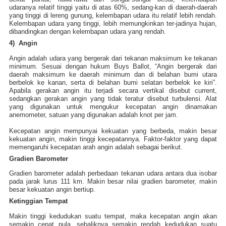
udaranya relatif tinggi yaitu di atas 60%, sedang-kan di daerah-daerah
yang tinggi di lereng gunung, kelembapan udara itu relatif lebih rendah.
Kelembapan udara yang tinggi, lebih memungkinkan ter-jadinya hujan,
dibandingkan dengan kelembapan udara yang rendah.
4) Angin
Angin adalah udara yang bergerak dari tekanan maksimum ke tekanan
minimum. Sesuai dengan hukum Buys Ballot, “Angin bergerak dari
daerah maksimum ke daerah minimum dan di belahan bumi utara
berbelok ke kanan, serta di belahan bumi selatan berbelok ke kiri”.
Apabila gerakan angin itu terjadi secara vertikal disebut current,
sedangkan gerakan angin yang tidak teratur disebut turbulensi. Alat
yang digunakan untuk mengukur kecepatan angin dinamakan
anemometer, satuan yang digunakan adalah knot per jam.
Kecepatan angin mempunyai kekuatan yang
berbeda, makin besar
kekuatan angin, makin tinggi kecepatannya. Faktor-faktor yang dapat
memengaruhi kecepatan arah angin adalah sebagai berikut.
Gradien Barometer
Gradien barometer adalah perbedaan tekanan udara antara dua isobar
pada jarak lurus 111 km. Makin besar nilai gradien barometer, makin
besar kekuatan angin bertiup.
Ketinggian Tempat
Makin tinggi kedudukan suatu tempat, maka kecepatan angin akan
semakin cepat pula, sebaliknya semakin rendah kedudukan suatu