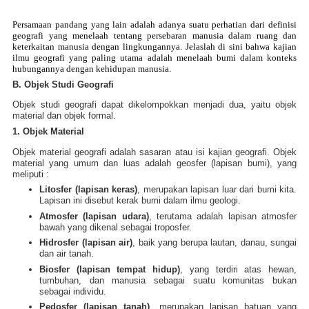
Persamaan pandang yang lain adalah adanya suatu perhatian dari definisi
geografi yang menelaah tentang persebaran manusia dalam ruang dan
keterkaitan manusia dengan lingkungannya. Jelaslah di sini bahwa kajian
ilmu geografi yang paling utama adalah menelaah bumi dalam konteks
hubungannya dengan kehidupan manusia.
B. Objek Studi Geografi
Objek studi geografi dapat dikelompokkan menjadi dua, yaitu objek
material dan objek formal.
1. Objek Material
Objek material geografi adalah sasaran atau isi kajian geografi. Objek
material yang umum dan luas adalah geosfer (lapisan bumi), yang
meliputi :
Litosfer (lapisan keras)
, merupakan lapisan luar dari bumi kita.
Lapisan ini disebut kerak bumi dalam ilmu geologi.
Atmosfer (lapisan udara)
, terutama adalah lapisan atmosfer
bawah yang dikenal sebagai troposfer.
Hidrosfer (lapisan air)
, baik yang berupa lautan, danau, sungai
dan air tanah.
Biosfer (lapisan tempat hidup)
, yang terdiri atas hewan,
tumbuhan, dan manusia sebagai suatu komunitas bukan
sebagai individu.
Pedosfer (lapisan tanah)
, merupakan lapisan batuan yang