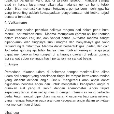
rusaknya bangunan yang ada di wilayah tersebut. Manusia sampai
saat ini hanya bisa meramalkan akan adanya gempa bumi, tetapi
belum bisa memastikan kapan terjadinya gempa bumi, sehingga hal
yang terpenting adalah kewaspadaan penye-lamatan diri ketika terjadi
bencana tersebut.
4. Vulkanisme
Vulkanisme adalah peristiwa naiknya magma dari dalam perut bumi
menuju per-mukaan bumi. Magma merupakan campur-an batu-batuan
dalam keadaan cair, liat, dan sangat panas. Aktivitas magma sangat
dipeng-aruhi oleh tingginya suhu magma dan banyak-nya gas yang
terkandung di dalamnya. Magma dapat berbentuk gas, padat, dan cair.
Aktivi-tas gunung api tidak hanya menimbulkan keru-gian tetapi juga
dapat memberikan keuntung-an di antaranya daerah di sekitar gunung
api sangat subur sehingga hasil pertaniannya sangat besar.
5. Angin
Perbedaan tekanan udara di beberapa tempat menimbulkan aliran
udara dari tempat yang bertekanan tinggi ke tempat bertekanan rendah
yang disebut dengan angin. Untuk mengetahui arah angin dapat
digunakan bendera angin dan untuk mengetahui kecepatan angin di
gunakan alat yang di sebut dengan anemometer. Angin terjadi
sepanjang tahun atau setiap musim dengan intensi-tas yang berbeda-
beda. Angin sangat diperlukan manusia, khususnya bagi para nelayan
yang menggantungkan pada arah dan kecepatan angin dalam aktivitas-
nya mencari ikan di laut.
Lihat juga