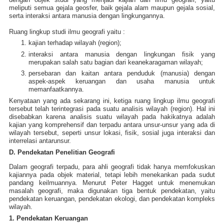
meliputi semua gejala geosfer, baik gejala alam maupun gejala sosial,
serta interaksi antara manusia dengan lingkungannya.
Ruang lingkup studi ilmu geografi yaitu :
kajian terhadap wilayah (region);
interaksi antara manusia dengan lingkungan fisik yang
merupakan salah satu bagian dari keanekaragaman wilayah;
persebaran dan kaitan antara penduduk (manusia) dengan
aspek-aspek keruangan dan usaha manusia untuk
memanfaatkannya.
Kenyataan yang ada sekarang ini, ketiga ruang lingkup ilmu geografi
tersebut telah terintegrasi pada suatu analisis wilayah (region). Hal ini
disebabkan karena analisis suatu wilayah pada hakikatnya adalah
kajian yang komprehensif dan terpadu antara unsur-unsur yang ada di
wilayah tersebut, seperti unsur lokasi, fisik, sosial juga interaksi dan
interrelasi antarunsur.
D. Pendekatan Penelitian Geografi
Dalam geografi terpadu, para ahli geografi tidak hanya memfokuskan
kajiannya pada objek material, tetapi lebih menekankan pada sudut
pandang keilmuannya. Menurut Peter Hagget untuk menemukan
masalah geografi, maka digunakan tiga bentuk pendekatan, yaitu
pendekatan keruangan, pendekatan ekologi, dan pendekatan kompleks
wilayah.
1. Pendekatan Keruangan