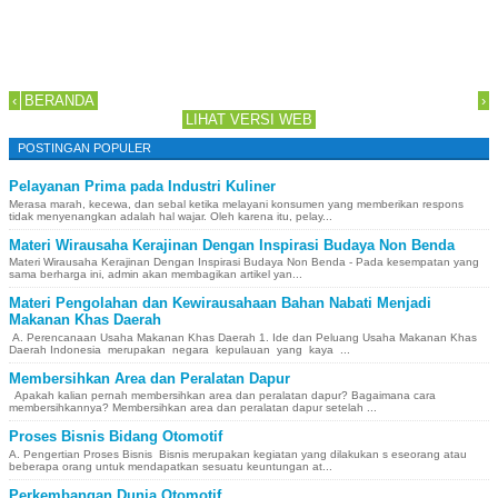
‹
BERANDA
›
LIHAT VERSI WEB
POSTINGAN POPULER
Pelayanan Prima pada Industri Kuliner
Merasa marah, kecewa, dan sebal ketika melayani konsumen yang memberikan respons
tidak menyenangkan adalah hal wajar. Oleh karena itu, pelay...
Materi Wirausaha Kerajinan Dengan Inspirasi Budaya Non Benda
Materi Wirausaha Kerajinan Dengan Inspirasi Budaya Non Benda - Pada kesempatan yang
sama berharga ini, admin akan membagikan artikel yan...
Materi Pengolahan dan Kewirausahaan Bahan Nabati Menjadi
Makanan Khas Daerah
A. Perencanaan Usaha Makanan Khas Daerah 1. Ide dan Peluang Usaha Makanan Khas
Daerah Indonesia merupakan negara kepulauan yang kaya ...
Membersihkan Area dan Peralatan Dapur
Apakah kalian pernah membersihkan area dan peralatan dapur? Bagaimana cara
membersihkannya? Membersihkan area dan peralatan dapur setelah ...
Proses Bisnis Bidang Otomotif
A. Pengertian Proses Bisnis Bisnis merupakan kegiatan yang dilakukan s eseorang atau
beberapa orang untuk mendapatkan sesuatu keuntungan at...
Perkembangan Dunia Otomotif