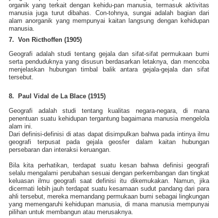
organik yang terkait dengan kehidu-pan manusia, termasuk aktivitas
manusia juga turut dibahas. Con-tohnya, sungai adalah bagian dari
alam anorganik yang mempunyai kaitan langsung dengan kehidupan
manusia.
7. Von Ricthoffen (1905)
Geografi adalah studi tentang gejala dan sifat-sifat permukaan bumi
serta penduduknya yang disusun berdasarkan letaknya, dan mencoba
menjelaskan hubungan timbal balik antara gejala-gejala dan sifat
tersebut.
8. Paul Vidal de La Blace (1915)
Geografi adalah studi tentang kualitas negara-negara, di mana
penentuan suatu kehidupan tergantung bagaimana manusia mengelola
alam ini.
Dari definisi-definisi di atas dapat disimpulkan bahwa pada intinya ilmu
geografi terpusat pada gejala geosfer dalam kaitan hubungan
persebaran dan interaksi keruangan.
Bila kita perhatikan, terdapat suatu kesan bahwa definisi geografi
selalu mengalami perubahan sesuai dengan perkembangan dan tingkat
keluasan ilmu geografi saat definisi itu dikemukakan. Namun, jika
dicermati lebih jauh terdapat suatu kesamaan sudut pandang dari para
ahli tersebut, mereka memandang permukaan bumi sebagai lingkungan
yang memengaruhi kehidupan manusia, di mana manusia mempunyai
pilihan untuk membangun atau merusaknya.