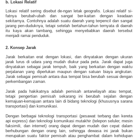
b. Lokasi Relatif
Lokasi relatif sering disebut de-ngan letak geografis. Lokasi relatif si-
fatnya berubah-ubah dan sangat ber-kaitan dengan keadaan
sekitarnya. Contohnya adalah suatu daerah yang terpencil dan sangat
jarang pen-duduknya, tetapi setelah bertahun-tahun ternyata di daerah
itu kaya akan tambang, sehingga menyebabkan daerah tersebut
menjadi ramai penduduk.
2. Konsep Jarak
Jarak berkaitan erat dengan lokasi, dan dinyatakan dengan ukuran
jarak lurus di udara yang mudah diukur pada peta. Jarak dapat juga
dinyatakan sebagai jarak tempuh, baik yang berkaitan dengan waktu
perjalanan yang diperlukan maupun dengan satuan biaya angkutan.
Jarak sebagai pemisah antara dua tempat bisa berubah sesuai dengan
perkembangan zaman.
Jarak pada hakikatnya adalah pemisah antarwilayah atau tempat,
tetapi pengertian pemisah sekarang ini berubah sejalan dengan
kemajuan-kemajuan antara lain di bidang teknologi (khususnya sarana
transportasi) dan komunikasi.
Dengan berbagai teknologi transportasi (pesawat terbang dan kereta
api express) dan teknologi komunikasi mutakhir (telepon seluler, mesin
faksimili, dan internet) orang dapat dengan mudah dan cepat dalam
berhubungan dengan orang lain, sehingga dewasa ini jarak bukan
merupakan suatu faktor pemisah atau penghambat dalam kehidupan