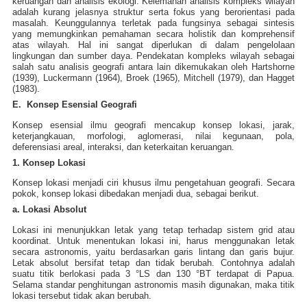
keruangan dan analisis ekologi. Kelemahan analisis kompleks wilayah
adalah kurang jelasnya struktur serta fokus yang berorientasi pada
masalah. Keunggulannya terletak pada fungsinya sebagai sintesis
yang memungkinkan pemahaman secara holistik dan komprehensif
atas wilayah. Hal ini sangat diperlukan di dalam pengelolaan
lingkungan dan sumber daya. Pendekatan kompleks wilayah sebagai
salah satu analisis geografi antara lain dikemukakan oleh Hartshorne
(1939), Luckermann (1964), Broek (1965), Mitchell (1979), dan Hagget
(1983).
E. Konsep Esensial Geografi
Konsep esensial ilmu geografi mencakup konsep lokasi, jarak,
keterjangkauan, morfologi, aglomerasi, nilai kegunaan, pola,
deferensiasi areal, interaksi, dan keterkaitan keruangan.
1.
Konsep Lokasi
Konsep lokasi menjadi ciri khusus ilmu pengetahuan geografi. Secara
pokok, konsep lokasi dibedakan menjadi dua, sebagai berikut.
a. Lokasi Absolut
Lokasi ini menunjukkan letak yang tetap terhadap sistem grid atau
koordinat. Untuk menentukan lokasi ini, harus menggunakan letak
secara astronomis, yaitu berdasarkan garis lintang dan garis bujur.
Letak absolut bersifat tetap dan tidak berubah. Contohnya adalah
suatu titik berlokasi pada 3 °LS dan 130 °BT terdapat di Papua.
Selama standar penghitungan astronomis masih digunakan, maka titik
lokasi tersebut tidak akan berubah.