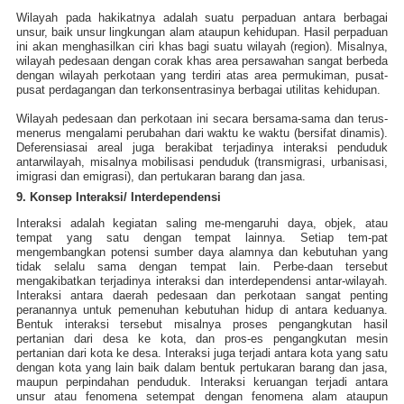
Wilayah pada hakikatnya adalah suatu perpaduan antara berbagai
unsur, baik unsur lingkungan alam ataupun kehidupan. Hasil perpaduan
ini akan menghasilkan ciri khas bagi suatu wilayah (region). Misalnya,
wilayah pedesaan dengan corak khas area persawahan sangat berbeda
dengan wilayah perkotaan yang terdiri atas area permukiman, pusat-
pusat perdagangan dan terkonsentrasinya berbagai utilitas kehidupan.
Wilayah pedesaan dan perkotaan ini secara bersama-sama dan terus-
menerus mengalami perubahan dari waktu ke waktu (bersifat dinamis).
Deferensiasai areal juga berakibat terjadinya interaksi penduduk
antarwilayah, misalnya mobilisasi penduduk (transmigrasi, urbanisasi,
imigrasi dan emigrasi), dan pertukaran barang dan jasa.
9. Konsep Interaksi/ Interdependensi
Interaksi adalah kegiatan saling me-mengaruhi daya, objek, atau
tempat yang satu dengan tempat lainnya. Setiap tem-pat
mengembangkan potensi sumber daya alamnya dan kebutuhan yang
tidak selalu sama dengan tempat lain. Perbe-daan tersebut
mengakibatkan terjadinya interaksi dan interdependensi antar-wilayah.
Interaksi antara daerah pedesaan dan perkotaan sangat penting
peranannya untuk pemenuhan kebutuhan hidup di antara keduanya.
Bentuk interaksi tersebut misalnya proses pengangkutan hasil
pertanian dari desa ke kota, dan pros-es pengangkutan mesin
pertanian dari kota ke desa. Interaksi juga terjadi antara kota yang satu
dengan kota yang lain baik dalam bentuk pertukaran barang dan jasa,
maupun perpindahan penduduk. Interaksi keruangan terjadi antara
unsur atau fenomena setempat dengan fenomena alam ataupun