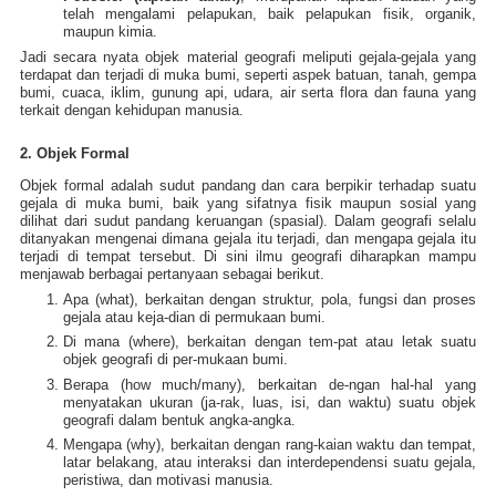
telah mengalami pelapukan, baik pelapukan fisik, organik,
maupun kimia.
Jadi secara nyata objek material geografi meliputi gejala-gejala yang
terdapat dan terjadi di muka bumi, seperti aspek batuan, tanah, gempa
bumi, cuaca, iklim, gunung api, udara, air serta flora dan fauna yang
terkait dengan kehidupan manusia.
2. Objek Formal
Objek formal adalah sudut pandang dan cara berpikir terhadap suatu
gejala di muka bumi, baik yang sifatnya fisik maupun sosial yang
dilihat dari sudut pandang keruangan (spasial). Dalam geografi selalu
ditanyakan mengenai dimana gejala itu terjadi, dan mengapa gejala itu
terjadi di tempat tersebut. Di sini ilmu geografi diharapkan mampu
menjawab berbagai pertanyaan sebagai berikut.
Apa (what), berkaitan dengan struktur, pola, fungsi dan proses
gejala atau keja-dian di permukaan bumi.
Di mana (where), berkaitan dengan tem-pat atau letak suatu
objek geografi di per-mukaan bumi.
Berapa (how much/many), berkaitan de-ngan hal-hal yang
menyatakan ukuran (ja-rak, luas, isi, dan waktu) suatu objek
geografi dalam bentuk angka-angka.
Mengapa (why), berkaitan dengan rang-kaian waktu dan tempat,
latar belakang, atau interaksi dan interdependensi suatu gejala,
peristiwa, dan motivasi manusia.