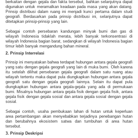
berkaitan dengan gejala dan fakta tersebut, bahkan selanjutnya dapat
digunakan untuk meramalkan keadaan pada masa yang akan datang.
Prinsip distribusi dalam ruang ini menjadi kunci pertama dalam studi
geografi. Berdasarkan pada prinsip distribusi ini, selanjutnya dapat
ditetapkan prinsip-prinsip yang lain.
Sebagai contoh persebaran kandungan minyak bumi dan gas di
wilayah Indonesia tidaklah merata, lebih banyak terkonsentrasi di
wilayah Indonesia bagian barat, sedangkan di wilayah Indonesia bagian
timur lebih banyak mengandung bahan mineral.
2. Prinsip Interrelasi
Prinsip ini menyatakan bahwa terdapat hubungan antara gejala geografi
yang satu dengan gejala geografi yang lain di muka bumi. Oleh karena
itu setelah dilihat persebaran gejala geografi dalam satu ruang atau
wilayah tertentu maka dapat pula diungkapkan hubungan antara gejala
geografi satu dengan gejala geografi lainnya. Selain itu dapat pula
diungkapkan hubungan antara gejala-gejala yang ada di permukaan
bumi. Misalnya hubungan antara gejala fisik dengan gejala fisik, antara
gejala fisik dengan gejala sosial dan antara gejala sosial dengan gejala
sosial.
Sebagai contoh, usaha pembukaan lahan di hutan untuk keperluan
area pertambangan akan menyebabkan terjadinya penebangan hutan
dan berubahnya ekosistem satwa dan tumbuhan di area hutan
tersebut.
3. Prinsip Deskripsi