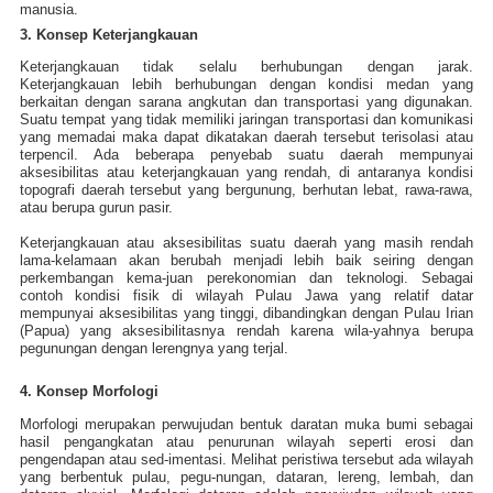
manusia.
3. Konsep Keterjangkauan
Keterjangkauan tidak selalu berhubungan dengan jarak.
Keterjangkauan lebih berhubungan dengan kondisi medan yang
berkaitan dengan sarana angkutan dan transportasi yang digunakan.
Suatu tempat yang tidak memiliki jaringan transportasi dan komunikasi
yang memadai maka dapat dikatakan daerah tersebut terisolasi atau
terpencil. Ada beberapa penyebab suatu daerah mempunyai
aksesibilitas atau keterjangkauan yang rendah, di antaranya kondisi
topografi daerah tersebut yang bergunung, berhutan lebat, rawa-rawa,
atau berupa gurun pasir.
Keterjangkauan atau aksesibilitas suatu daerah yang masih rendah
lama-kelamaan akan berubah menjadi lebih baik seiring dengan
perkembangan kema-juan perekonomian dan teknologi. Sebagai
contoh kondisi fisik di wilayah Pulau Jawa yang relatif datar
mempunyai aksesibilitas yang tinggi, dibandingkan dengan Pulau Irian
(Papua) yang aksesibilitasnya rendah karena wila-yahnya berupa
pegunungan dengan lerengnya yang terjal.
4. Konsep Morfologi
Morfologi merupakan perwujudan bentuk daratan muka bumi sebagai
hasil pengangkatan atau penurunan wilayah seperti erosi dan
pengendapan atau sed-imentasi. Melihat peristiwa tersebut ada wilayah
yang berbentuk pulau, pegu-nungan, dataran, lereng, lembah, dan