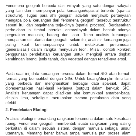
Fenomena geografi berbeda dari wilayah yang satu dengan wilayah
yang lain dan mem-punyai pola keruangan/spasial tertentu (spa-tial
structure). Tugas para ahli geografi ada-lah menjawab pertanyaan
mengapa pola keruangan dari fenomena geografi tersebut terstruktur
seperti itu, dan bagaimana terja-dinya (spatial process). Berdasarkan
perbe-daan ini timbul interaksi antarwilayah dalam bentuk adanya
pergerakan manusia, barang dan jasa. Tema analisis keruangan
merupa-kan ciri utama dari geografi, selain itu, anali-sis keruangan juga
paling kuat ke-mampuannya untuk melakukan pe-rumusan
(generalisasi) dalam rangka menyusun teori. Misal, contoh konkret
penggunaan pendekatan keruangan untuk mengkaji antara tingkat
kemiringan lereng, jenis tanah, dan vegetasi dengan terjadi-nya erosi.
Pada saat ini, data keruangan tersedia dalam format SIG atau format-
format yang kompatibel dengan SIG. Untuk bidang/disi-plin ilmu lain
yang berbeda dan menghasilkan berbagai data spa-sial, dapat
dipresentasikan hasil-hasil kerjanya (output) dalam ben-tuk SIG.
Analisis keruangan dapat dijadikan alat komunikasi antarber-bagai
disiplin ilmu, sekaligus meru-pakan sarana pertukaran data yang
efektif.
2. Pendekatan Ekologi
Analisis ekologi memandang rangkaian fenomena dalam satu kesatuan
ruang. Fenomena geografi membentuk suatu rangkaian yang saling
berkaitan di dalam sebuah sistem, dengan manusia sebagai unsur
utamanya. Memang benar bahwa tanpa manusia pun proses alam