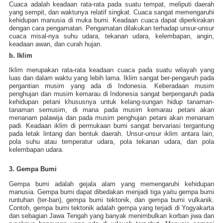
Cuaca adalah keadaan rata-rata pada suatu tempat, meliputi daerah
yang sempit, dan waktunya relatif singkat. Cuaca sangat memengaruhi
kehidupan manusia di muka bumi. Keadaan cuaca dapat diperkirakan
dengan cara pengamatan. Pengamatan dilakukan terhadap unsur-unsur
cuaca misal-nya suhu udara, tekanan udara, kelembapan, angin,
keadaan awan, dan curah hujan.
b. Iklim
Iklim merupakan rata-rata keadaan cuaca pada suatu wilayah yang
luas dan dalam waktu yang lebih lama. Iklim sangat ber-pengaruh pada
pergantian musim yang ada di Indonesia. Keberadaan musim
penghujan dan musim kemarau di Indonesia sangat berpengaruh pada
kehidupan petani khususnya untuk kelang-sungan hidup tanaman-
tanaman semusim, di mana pada musim kemarau petani akan
menanam palawija dan pada musim penghujan petani akan menanam
padi. Keadaan iklim di permukaan bumi sangat bervariasi tergantung
pada letak lintang dan bentuk daerah. Unsur-unsur iklim antara lain,
pola suhu atau temperatur udara, pola tekanan udara, dan pola
kelembapan udara.
3. Gempa Bumi
Gempa bumi adalah gejala alam yang memengaruhi kehidupan
manusia. Gempa bumi dapat dibedakan menjadi tiga yaitu gempa bumi
runtuhan (ter-ban), gempa bumi tektonik, dan gempa bumi vulkanik.
Contoh, gempa bumi tektonik adalah gempa yang terjadi di Yogyakarta
dan sebagian Jawa Tengah yang banyak menimbulkan korban jiwa dan