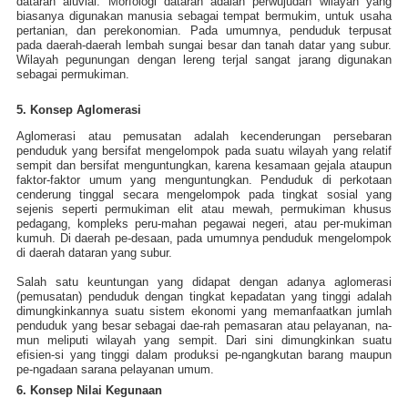
dataran aluvial. Morfologi dataran adalah perwujudan wilayah yang
biasanya digunakan manusia sebagai tempat bermukim, untuk usaha
pertanian, dan perekonomian. Pada umumnya, penduduk terpusat
pada daerah-daerah lembah sungai besar dan tanah datar yang subur.
Wilayah pegunungan dengan lereng terjal sangat jarang digunakan
sebagai permukiman.
5. Konsep Aglomerasi
Aglomerasi atau pemusatan adalah kecenderungan persebaran
penduduk yang bersifat mengelompok pada suatu wilayah yang relatif
sempit dan bersifat menguntungkan, karena kesamaan gejala ataupun
faktor-faktor umum yang menguntungkan. Penduduk di perkotaan
cenderung tinggal secara mengelompok pada tingkat sosial yang
sejenis seperti permukiman elit atau mewah, permukiman khusus
pedagang, kompleks peru-mahan pegawai negeri, atau per-mukiman
kumuh. Di daerah pe-desaan, pada umumnya penduduk mengelompok
di daerah dataran yang subur.
Salah satu keuntungan yang didapat dengan adanya aglomerasi
(pemusatan) penduduk dengan tingkat kepadatan yang tinggi adalah
dimungkinkannya suatu sistem ekonomi yang memanfaatkan jumlah
penduduk yang besar sebagai dae-rah pemasaran atau pelayanan, na-
mun meliputi wilayah yang sempit. Dari sini dimungkinkan suatu
efisien-si yang tinggi dalam produksi pe-ngangkutan barang maupun
pe-ngadaan sarana pelayanan umum.
6. Konsep Nilai Kegunaan