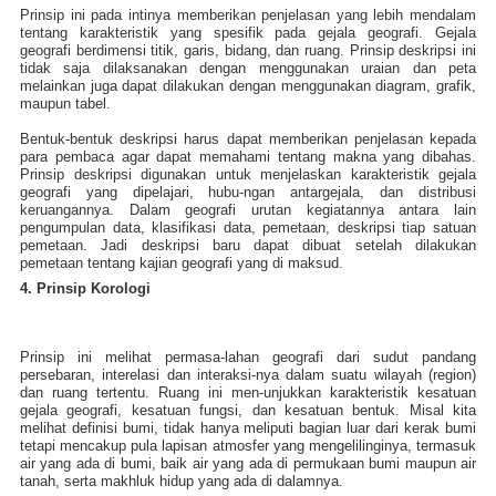
Prinsip ini pada intinya memberikan penjelasan yang lebih mendalam
tentang karakteristik yang spesifik pada gejala geografi. Gejala
geografi berdimensi titik, garis, bidang, dan ruang. Prinsip deskripsi ini
tidak saja dilaksanakan dengan menggunakan uraian dan peta
melainkan juga dapat dilakukan dengan menggunakan diagram, grafik,
maupun tabel.
Bentuk-bentuk deskripsi harus dapat memberikan penjelasan kepada
para pembaca agar dapat memahami tentang makna yang dibahas.
Prinsip deskripsi digunakan untuk menjelaskan karakteristik gejala
geografi yang dipelajari, hubu-ngan antargejala, dan distribusi
keruangannya. Dalam geografi urutan kegiatannya antara lain
pengumpulan data, klasifikasi data, pemetaan, deskripsi tiap satuan
pemetaan. Jadi deskripsi baru dapat dibuat setelah dilakukan
pemetaan tentang kajian geografi yang di maksud.
4. Prinsip Korologi
Prinsip ini melihat permasa-lahan geografi dari sudut pandang
persebaran, interelasi dan interaksi-nya dalam suatu wilayah (region)
dan ruang tertentu. Ruang ini men-unjukkan karakteristik kesatuan
gejala geografi, kesatuan fungsi, dan kesatuan bentuk. Misal kita
melihat definisi bumi, tidak hanya meliputi bagian luar dari kerak bumi
tetapi mencakup pula lapisan atmosfer yang mengelilinginya, termasuk
air yang ada di bumi, baik air yang ada di permukaan bumi maupun air
tanah, serta makhluk hidup yang ada di dalamnya.