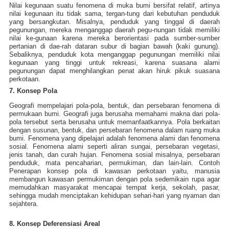
Nilai kegunaan suatu fenomena di muka bumi bersifat relatif, artinya
nilai kegunaan itu tidak sama, tergan-tung dari kebutuhan penduduk
yang bersangkutan. Misalnya, penduduk yang tinggal di daerah
pegunungan, mereka menganggap daerah pegu-nungan tidak memiliki
nilai ke-gunaan karena mereka berorientasi pada sumber-sumber
pertanian di dae-rah dataran subur di bagian bawah (kaki gunung).
Sebaliknya, penduduk kota menganggap pegunungan memiliki nilai
kegunaan yang tinggi untuk rekreasi, karena suasana alami
pegunungan dapat menghilangkan penat akan hiruk pikuk suasana
perkotaan.
7. Konsep Pola
Geografi mempelajari pola-pola, bentuk, dan persebaran fenomena di
permukaan bumi. Geografi juga berusaha memahami makna dari pola-
pola tersebut serta berusaha untuk memanfaatkannya. Pola berkaitan
dengan susunan, bentuk, dan persebaran fenomena dalam ruang muka
bumi. Fenomena yang dipelajari adalah fenomena alami dan fenomena
sosial. Fenomena alami seperti aliran sungai, persebaran vegetasi,
jenis tanah, dan curah hujan. Fenomena sosial misalnya, persebaran
penduduk, mata pencaharian, permukiman, dan lain-lain. Contoh
Penerapan konsep pola di kawasan perkotaan yaitu, manusia
membangun kawasan permukiman dengan pola sedemikain rupa agar
memudahkan masyarakat mencapai tempat kerja, sekolah, pasar,
sehingga mudah menciptakan kehidupan sehari-hari yang nyaman dan
sejahtera.
8. Konsep Deferensiasi Areal